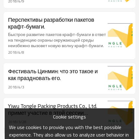
2018/4/9
Перспективы разработки пакетов
крафт-бумаги.
Быстрое развитие пакетов крафт-бумаги в ответ
на тенденцию охраны окружающей среды
неизбежно вызовет новую волну крафт-бумаги.
2018/4/8
Фестиваль Цинмин: что это такое и
как праздновать его.
2018/4/3
Yiwu Tongle Packing Products Co., Ltd.
примет участие в этой сессии
Cookie settings
Кантонской ярмарки.
2018/3/28
We use cookies to provide you with the best possible
experience. They also allow us to analyze user behavior in